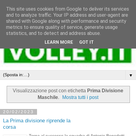
This site uses cookies from Google to deliver its services
and to analyze traffic. Your IP address and user-agent are
shared with Google along with performance and security
metrics to ensure quality of service, generate usage
statistics, and to detect and address abuse.
LEARN MORE
GOT IT
▼
Visualizzazione post con etichetta
Prima Divisione
Maschile
.
Mostra tutti i post
20/02/2023
La Prima divisione riprende la
corsa
Torna al successo la squadra di Antonio Benedetti