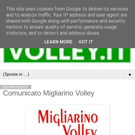
This site uses cookies from Google to deliver its services
and to analyze traffic. Your IP address and user-agent are
shared with Google along with performance and security
metrics to ensure quality of service, generate usage
statistics, and to detect and address abuse.
LEARN MORE
GOT IT
▼
25/06/2022
Comunicato Migliarino Volley