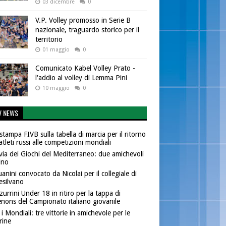
03 dicembre
0
V.P. Volley promosso in Serie B
nazionale, traguardo storico per il
territorio
01 maggio
0
Comunicato Kabel Volley Prato -
l'addio al volley di Lemma Pini
10 maggio
0
V NEWS
stampa FIVB sulla tabella di marcia per il ritorno
atleti russi alle competizioni mondiali
 via dei Giochi del Mediterraneo: due amichevoli
ino
anini convocato da Nicolai per il collegiale di
silvano
zurrini Under 18 in ritiro per la tappa di
nons del Campionato italiano giovanile
i Mondiali: tre vittorie in amichevole per le
rine