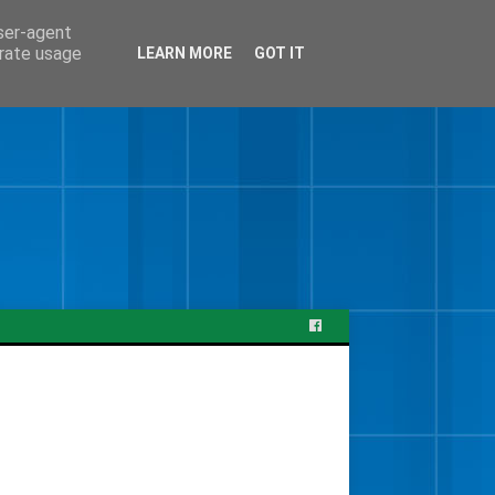
user-agent
erate usage
LEARN MORE
GOT IT