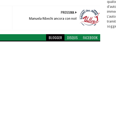
qualor
d'auto
immed
PROSSIMA
L'auto
Manuela Ribechi ancora con noi!
tramit
sogget
BLOGGER
DISQUS
FACEBOOK