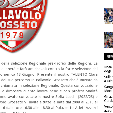
FIPA
o della selezione Regionale pre-Trofeo delle Regioni. La
Nota 
si allenerà e farà amichevoli contro la forte selezione del
degli 
omenica 13 Giugno. Presente il nostro TALENTO Clara
Sulla
e del suo percorso in Pallavolo Grosseto che è iniziato da
a Urb
la chiamata in selezione Regionale. Questa convocazione
Sangu
Monte
ile e dimostra quanto lavora bene e con professionalità
iamo avuto convocate le nostre Sofia Luschi (2022/23) e
Gli az
Corde
olo Grosseto Vi invita a tutte le nate dal 2008 al 2013 al
Verso 
 dalle ore 16.30 alle 18.30 al Palazzetto Atleti Azzurri
azzur