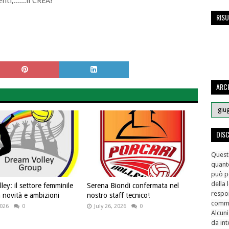
ti,......li CREA!
RISU
ARCH
DIS
Questo
quant
può pe
della 
ey: il settore femminile
Serena Biondi confermata nel
respon
a novità e ambizioni
nostro staff tecnico!
comme
2026
0
July 26, 2026
0
Alcuni
da int