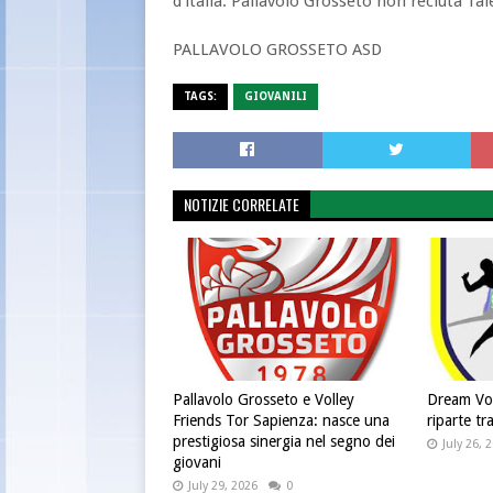
d'italia. Pallavolo Grosseto non recluta Talen
PALLAVOLO GROSSETO ASD
TAGS:
GIOVANILI
NOTIZIE CORRELATE
Pallavolo Grosseto e Volley
Dream Voll
Friends Tor Sapienza: nasce una
riparte tr
prestigiosa sinergia nel segno dei
July 26, 
giovani
July 29, 2026
0