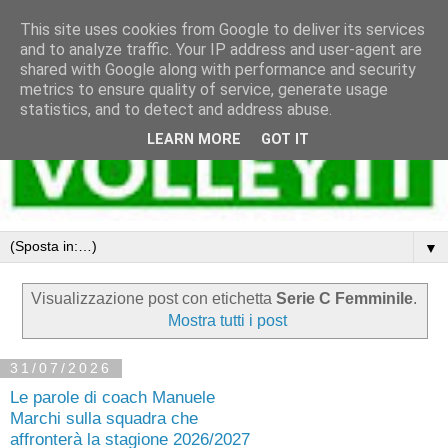
This site uses cookies from Google to deliver its services
and to analyze traffic. Your IP address and user-agent are
shared with Google along with performance and security
metrics to ensure quality of service, generate usage
statistics, and to detect and address abuse.
LEARN MORE
GOT IT
▼
Visualizzazione post con etichetta
Serie C Femminile
.
Mostra tutti i post
31/07/2026
Le parole di coach Manuele
Marchi sulla squadra che
affronterà la stagione 2026/2027