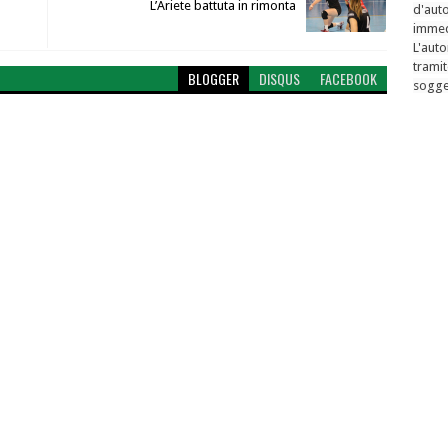
L’Ariete battuta in rimonta
d'auto
immed
L'auto
tramit
BLOGGER
DISQUS
FACEBOOK
sogget