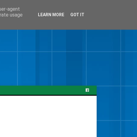
user-agent
erate usage
LEARN MORE
GOT IT