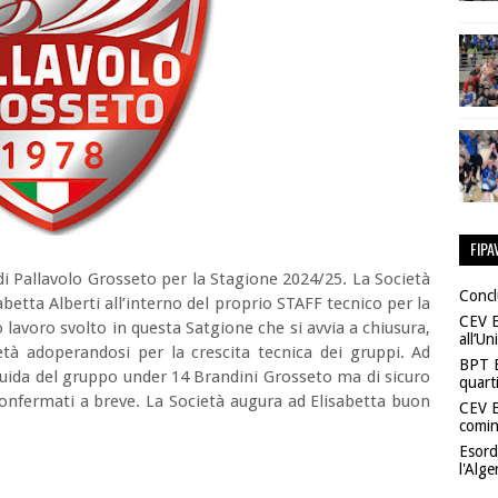
FIPA
 Pallavolo Grosseto per la Stagione 2024/25. La Società
Conclu
tta Alberti all’interno del proprio STAFF tecnico per la
CEV E
 lavoro svolto in questa Satgione che si avvia a chiusura,
all’U
età adoperandosi per la crescita tecnica dei gruppi. Ad
BPT E
guida del gruppo under 14 Brandini Grosseto ma di sicuro
quarti
confermati a breve. La Società augura ad Elisabetta buon
CEV E
comin
Esord
l'Alge