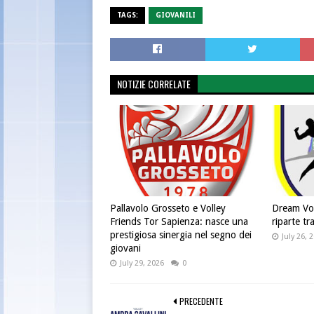
TAGS:
GIOVANILI
NOTIZIE CORRELATE
Pallavolo Grosseto e Volley
Dream Voll
Friends Tor Sapienza: nasce una
riparte tr
prestigiosa sinergia nel segno dei
July 26, 
giovani
July 29, 2026
0
PRECEDENTE