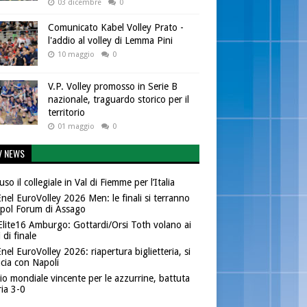
03 dicembre
0
Comunicato Kabel Volley Prato -
l'addio al volley di Lemma Pini
10 maggio
0
V.P. Volley promosso in Serie B
nazionale, traguardo storico per il
territorio
01 maggio
0
V NEWS
so il collegiale in Val di Fiemme per l’Italia
nel EuroVolley 2026 Men: le finali si terranno
nipol Forum di Assago
lite16 Amburgo: Gottardi/Orsi Toth volano ai
 di finale
nel EuroVolley 2026: riapertura biglietteria, si
cia con Napoli
io mondiale vincente per le azzurrine, battuta
ria 3-0