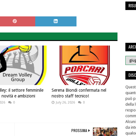
RISU
ARCH
DIS
Questo
ey: il settore femminile
Serena Biondi confermata nel
quant
a novità e ambizioni
nostro staff tecnico!
può pe
2026
0
July 26, 2026
0
della 
respon
comme
Alcuni
da int
PROSSIMA
qualor